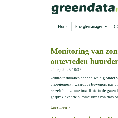
Ga
direct
naar
de
Home
Energiemanager
C
hoofdinhoud
Monitoring van zonn
ontevreden huurder
24 sep 2025
10:37
Zonne-installaties hebben weinig onderho
onopgemerkt, waardoor bewoners pas bij
ze zelf hun zonne-installatie in de gate
gesprek over de slimme inzet van data o
Lees meer »