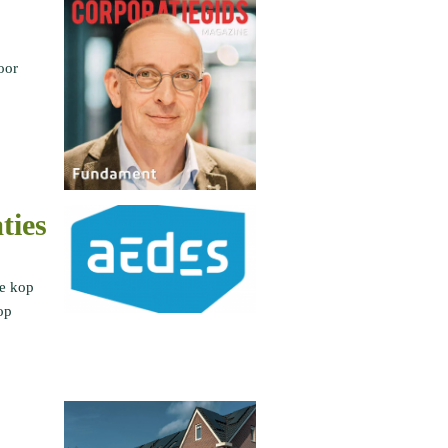
oor
ties
de kop
op