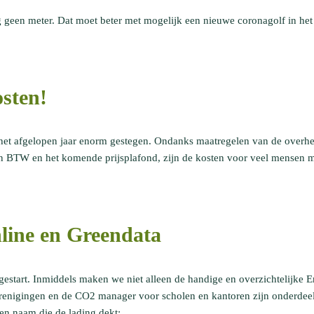
g geen meter. Dat moet beter met mogelijk een nieuwe coronagolf in het
osten!
jn het afgelopen jaar enorm gestegen. Ondanks maatregelen van de overhe
en BTW en het komende prijsplafond, zijn de kosten voor veel mensen 
line en Greendata
gestart. Inmiddels maken we niet alleen de handige en overzichtelijk
erenigingen en de CO2 manager voor scholen en kantoren zijn onderdee
en naam die de lading dekt: