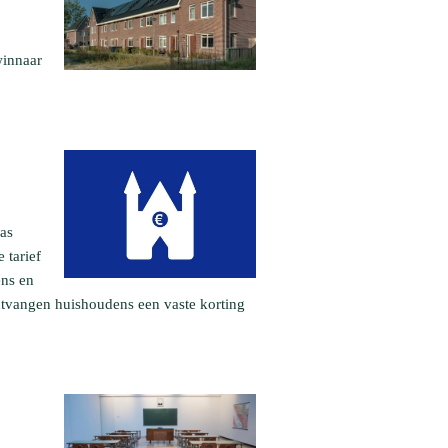
winnaar
gas
 tarief
ens en
ntvangen huishoudens een vaste korting