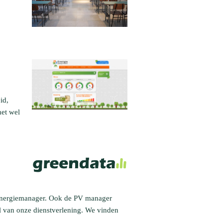
id,
met wel
e Energiemanager. Ook de PV manager
l van onze dienstverlening. We vinden