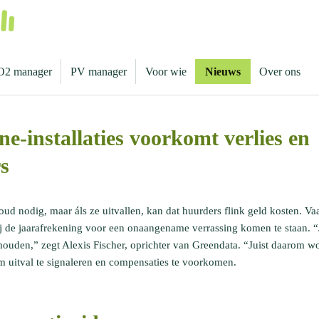
O2 manager
PV manager
Voor wie
Nieuws
Over ons
e-installaties voorkomt verlies en
s
ud nodig, maar áls ze uitvallen, kan dat huurders flink geld kosten. Va
 de jaarafrekening voor een onaangename verrassing komen te staan. “J
n houden,” zegt Alexis Fischer, oprichter van Greendata. “Juist daarom w
m uitval te signaleren en compensaties te voorkomen.