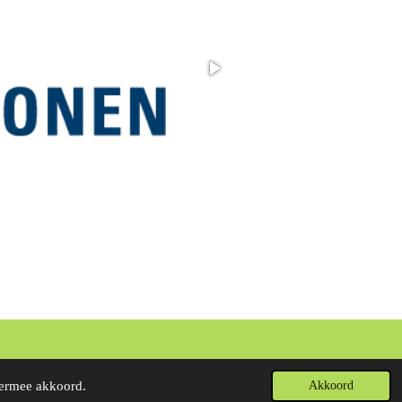
Powered by
JouwWeb
iermee akkoord.
Akkoord