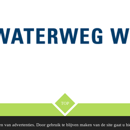
TOP
n van advertenties. Door gebruik te blijven maken van de site gaat u h